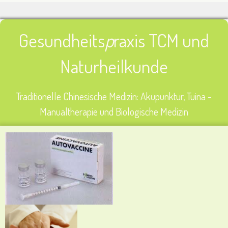
Gesundheits
p
raxis TCM und
Naturheilkunde
Traditionelle Chinesische Medizin: Akupunktur, Tuina -
Manualtherapie und
Biologische Medizin